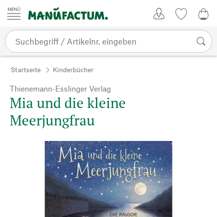
Zum Inhalt springen
Kundenkonto
Merkliste
0,0
Startseite
Kinderbücher
Thienemann-Esslinger Verlag
Mia und die kleine
Meerjungfrau