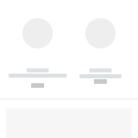
------------
------------
----------- ----------- --------
----------- -----------
---
--,-- €
--,-- €