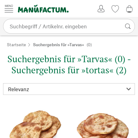
Zum Inhalt springen
Kundenkonto
Merkliste
0,0
Startseite
Suchergebnis für »Tarvas«
(0)
Suchergebnis für »Tarvas« (0) -
Suchergebnis für »tortas« (2)