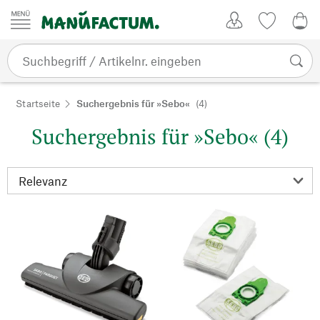
Zum Inhalt springen
Kundenkonto
Merkliste
0,0
Startseite
Suchergebnis für »Sebo«
(4)
Suchergebnis für »Sebo« (4)