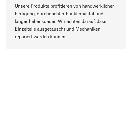
Unsere Produkte profitieren von handwerklicher
Fertigung, durchdachter Funktionalität und
langer Lebensdauer. Wir achten darauf, dass
Einzelteile ausgetauscht und Mechaniken
Nach oben
repariert werden können.
Bewusst
Nachhaltigkeit steht im Fokus unserer
Produktauswahl. Wir setzen auf natürliche
Inhaltsstoffe und Materialien, die gepflegt werden
können, sowie auf eine ressourcenschonende
und sozialverträgliche Produktion.