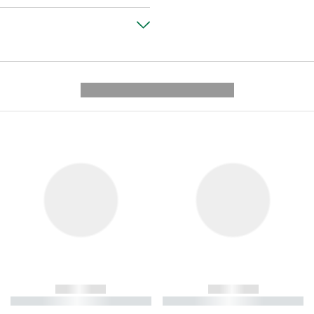
---------- --------------
------------
------------
----------- ----------- ----------
----------- ----------- ----------
-
-