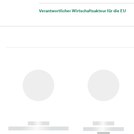
Verantwortlicher Wirtschaftsakteur für die EU
------------
------------
----------- ----------- ----------
----------- -----------
-