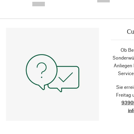
--,-- €
--,-- €
Cu
Ob Ber
Sonderwün
Anliegen
Service
Sie erre
Freitag
9390
in