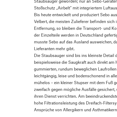
Staubsauger geworden; nur an Sebo-Geräten z
Stoßschutz „Airbelt“ mit integriertem Luftaus
Bis heute entwickelt und produziert Sebo aus
Velbert, die meisten Zulieferer befinden sic
Entfernung, so bleiben die Transport- und
der Einzelteile werden in Deutschland gefertig
musste Sebo auf das Ausland ausweichen, da
Lieferanten mehr gibt.
Die Staubsauger sind bis ins kleinste Detail
beispielsweise die Saugkraft auch direkt am 
gummierten, rundum beweglichen Laufrollen 
leichtgängig, leise und bodenschonend in all
mühelos – ein kleiner Stupser mit dem Fuß g
zweifach gegen mögliche Ausfälle gesichert, s
ihren Dienst verrichten. Am beeindruckendste
hohe Filtrationsleistung des Dreifach-Filter
Ansprüche von Allergikern und Asthmatikern e