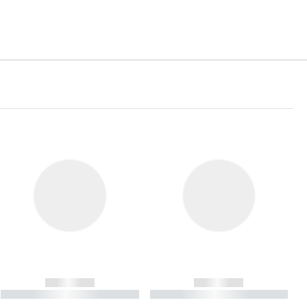
------------
------------
----------- ----------- ----------
----------- ----------- ----------
- -----------
-