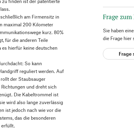
u finden ist der patentierte
lass.
Frage zum
schließlich am Firmensitz in
h in maximal 200 Kilometer
Sie haben ein
 Kommunikationswege kurz. 80%
die Frage hier
t, für die anderen Teile
 es hierfür keine deutschen
Frage 
 durchdacht: So kann
Handgriff reguliert werden. Auf
rollt der Staubsauger
e Richtungen und dreht sich
enügt. Die Kabeltrommel ist
ie wird also lange zuverlässig
n ist jedoch nach wie vor die
systems, das die besonderen
rfüllt.