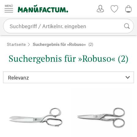
Zum Inhalt springen
Kundenkonto
Merkliste
0,0
Startseite
Suchergebnis für »Robuso«
(2)
Suchergebnis für »Robuso« (2)