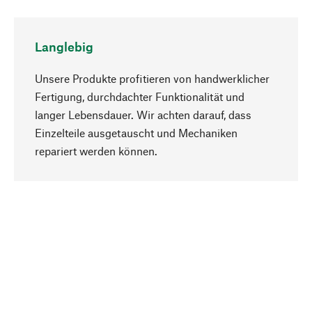
Langlebig
Unsere Produkte profitieren von handwerklicher
Fertigung, durchdachter Funktionalität und
langer Lebensdauer. Wir achten darauf, dass
Einzelteile ausgetauscht und Mechaniken
Nach oben
repariert werden können.
Bewusst
Nachhaltigkeit steht im Fokus unserer
Produktauswahl. Wir setzen auf natürliche
Inhaltsstoffe und Materialien, die gepflegt werden