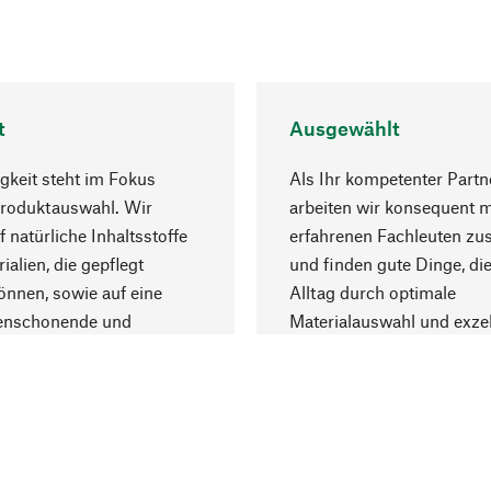
t
Ausgewählt
gkeit steht im Fokus
Als Ihr kompetenter Partn
Produktauswahl. Wir
arbeiten wir konsequent m
f natürliche Inhaltsstoffe
erfahrenen Fachleuten z
ialien, die gepflegt
und finden gute Dinge, die
nnen, sowie auf eine
Alltag durch optimale
enschonende und
Materialauswahl und exzel
trägliche Produktion.
Fertigung bereichern.