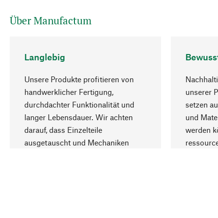
Über Manufactum
Langlebig
Bewuss
Unsere Produkte profitieren von
Nachhalti
handwerklicher Fertigung,
unserer 
durchdachter Funktionalität und
setzen au
langer Lebensdauer. Wir achten
und Mater
darauf, dass Einzelteile
werden kö
ausgetauscht und Mechaniken
ressourc
repariert werden können.
sozialver
Ihr Land