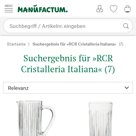
Zum Inhalt springen
Kundenkonto
Merkliste
0,0
Startseite
Suchergebnis für »RCR Cristalleria Italiana«
(7)
Suchergebnis für »RCR
Cristalleria Italiana« (7)