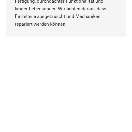
Fertigung, durchdachter Funktionalität und
langer Lebensdauer. Wir achten darauf, dass
Einzelteile ausgetauscht und Mechaniken
Nach oben
repariert werden können.
Bewusst
Nachhaltigkeit steht im Fokus unserer
Produktauswahl. Wir setzen auf natürliche
Inhaltsstoffe und Materialien, die gepflegt werden
können, sowie auf eine ressourcenschonende
und sozialverträgliche Produktion.