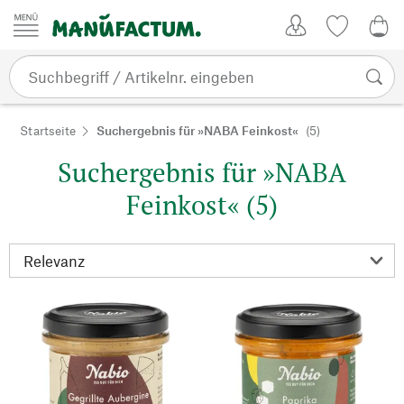
Zum Inhalt springen
Kundenkonto
Merkliste
0,0
Startseite
Suchergebnis für »NABA Feinkost«
(5)
Suchergebnis für »NABA
Feinkost« (5)