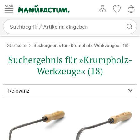
Zum Inhalt springen
Kundenkonto
Merkliste
0,0
Startseite
Suchergebnis für »Krumpholz-Werkzeuge«
(18)
Suchergebnis für »Krumpholz-
Werkzeuge« (18)