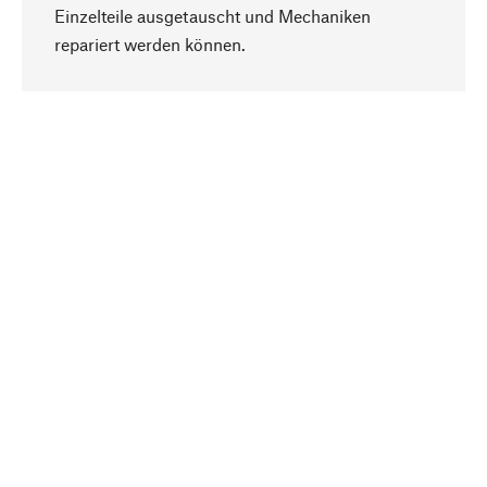
Einzelteile ausgetauscht und Mechaniken
Nach oben
repariert werden können.
Bewusst
Nachhaltigkeit steht im Fokus unserer
Produktauswahl. Wir setzen auf natürliche
Inhaltsstoffe und Materialien, die gepflegt werden
können, sowie auf eine ressourcenschonende
und sozialverträgliche Produktion.
Ausgewählt