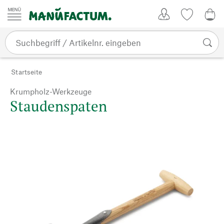
Zum Inhalt springen
Kundenkonto
Merkliste
0,0
Startseite
Krumpholz-Werkzeuge
Staudenspaten