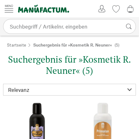
Zum Inhalt springen
Kundenkonto
Merkliste
0,0
Startseite
Suchergebnis für »Kosmetik R. Neuner«
(5)
Suchergebnis für »Kosmetik R.
Neuner« (5)