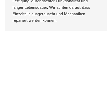
Fertigung, durchdachter Funktionalität und
langer Lebensdauer. Wir achten darauf, dass
Einzelteile ausgetauscht und Mechaniken
Nach oben
repariert werden können.
Bewusst
Nachhaltigkeit steht im Fokus unserer
Produktauswahl. Wir setzen auf natürliche
Inhaltsstoffe und Materialien, die gepflegt werden
können, sowie auf eine ressourcenschonende
und sozialverträgliche Produktion.