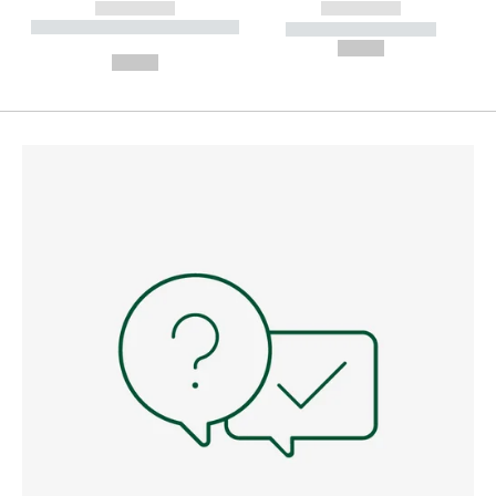
------------
------------
----------- ----------- --------
----------- -----------
---
--,-- €
--,-- €