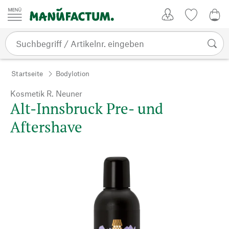
Zum Inhalt springen
Kundenkonto
Merkliste
0,0
Startseite
Bodylotion
Kosmetik R. Neuner
Alt-Innsbruck Pre- und
Aftershave