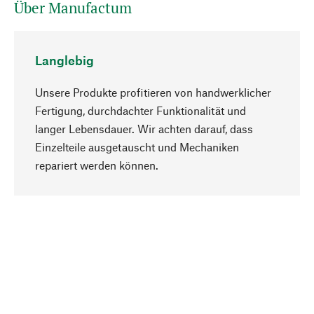
Über Manufactum
Langlebig
Unsere Produkte profitieren von handwerklicher
Fertigung, durchdachter Funktionalität und
langer Lebensdauer. Wir achten darauf, dass
Einzelteile ausgetauscht und Mechaniken
Nach oben
repariert werden können.
Bewusst
Nachhaltigkeit steht im Fokus unserer
Produktauswahl. Wir setzen auf natürliche
Inhaltsstoffe und Materialien, die gepflegt werden