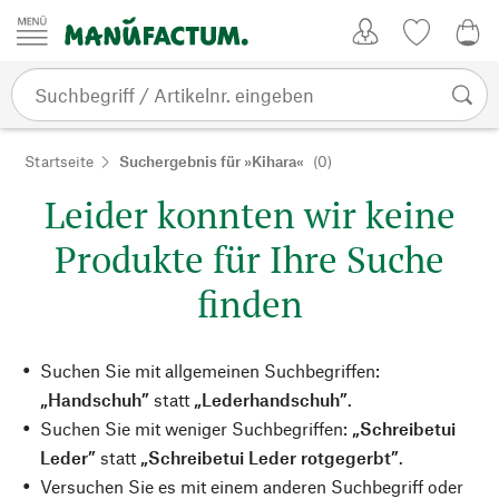
Zum Inhalt springen
Kundenkonto
Merkliste
0,0
Startseite
Suchergebnis für »Kihara«
(0)
Leider konnten wir keine
Produkte für Ihre Suche
finden
Suchen Sie mit allgemeinen Suchbegriffen:
„Handschuh”
statt
„Lederhandschuh”
.
Suchen Sie mit weniger Suchbegriffen:
„Schreibetui
Leder”
statt
„Schreibetui Leder rotgegerbt”
.
Versuchen Sie es mit einem anderen Suchbegriff oder