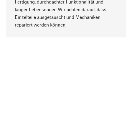
Fertigung, durchdachter Funktionalität und
langer Lebensdauer. Wir achten darauf, dass
Einzelteile ausgetauscht und Mechaniken
Nach oben
repariert werden können.
Bewusst
Nachhaltigkeit steht im Fokus unserer
Produktauswahl. Wir setzen auf natürliche
Inhaltsstoffe und Materialien, die gepflegt werden
können, sowie auf eine ressourcenschonende
und sozialverträgliche Produktion.