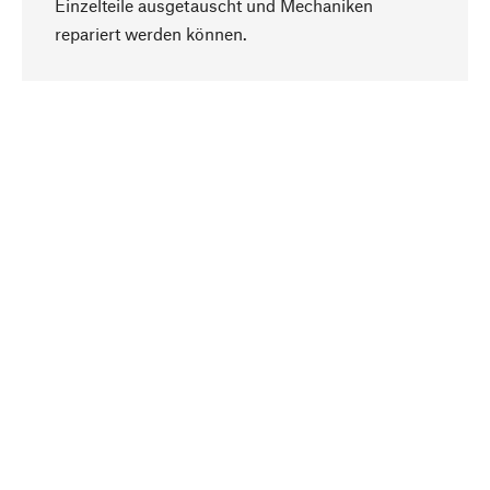
Einzelteile ausgetauscht und Mechaniken
Nach oben
repariert werden können.
Bewusst
Nachhaltigkeit steht im Fokus unserer
Produktauswahl. Wir setzen auf natürliche
Inhaltsstoffe und Materialien, die gepflegt werden
können, sowie auf eine ressourcenschonende
und sozialverträgliche Produktion.
Ausgewählt
Als Ihr kompetenter Partner arbeiten wir