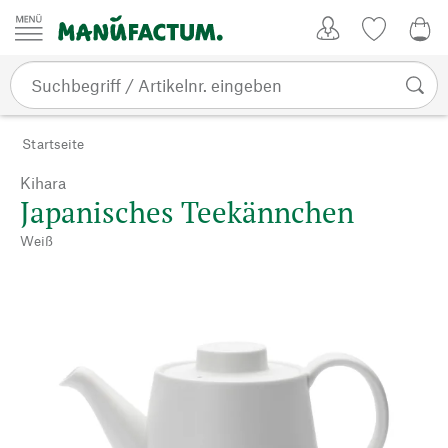
Zum Inhalt springen
Kundenkonto
Merkliste
0,0
Startseite
Kihara
Japanisches Teekännchen
Weiß