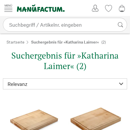
Zum Inhalt springen
Kundenkonto
Merkliste
0,0
Startseite
Suchergebnis für »Katharina Laimer«
(2)
Suchergebnis für »Katharina
Laimer« (2)