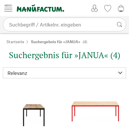
Zum Inhalt springen
Kundenkonto
Merkliste
0,0
Startseite
Suchergebnis für »JANUA«
(4)
Suchergebnis für »JANUA« (4)