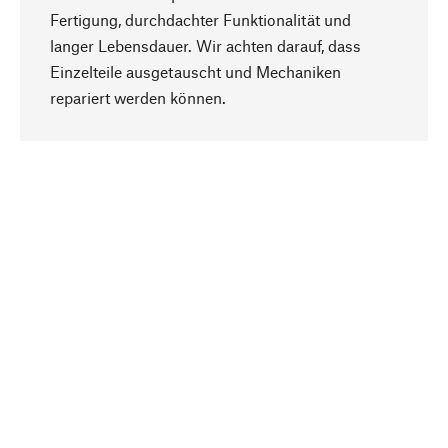
Fertigung, durchdachter Funktionalität und
langer Lebensdauer. Wir achten darauf, dass
Einzelteile ausgetauscht und Mechaniken
Nach oben
repariert werden können.
Bewusst
Nachhaltigkeit steht im Fokus unserer
Produktauswahl. Wir setzen auf natürliche
Inhaltsstoffe und Materialien, die gepflegt werden
können, sowie auf eine ressourcenschonende
und sozialverträgliche Produktion.