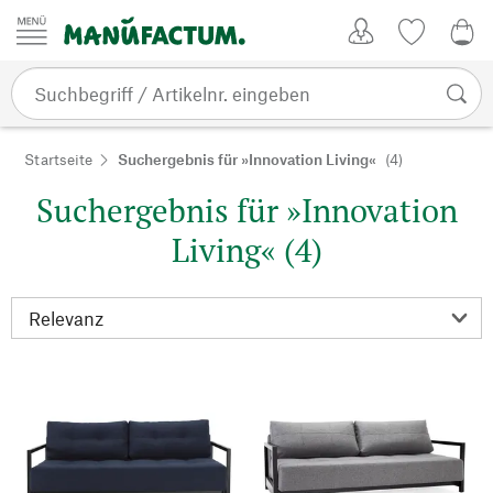
Zum Inhalt springen
Kundenkonto
Merkliste
0,0
Startseite
Suchergebnis für »Innovation Living«
(4)
Suchergebnis für »Innovation
Living« (4)