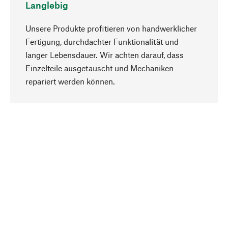
Langlebig
Unsere Produkte profitieren von handwerklicher
Fertigung, durchdachter Funktionalität und
langer Lebensdauer. Wir achten darauf, dass
Einzelteile ausgetauscht und Mechaniken
Nach oben
repariert werden können.
Bewusst
Nachhaltigkeit steht im Fokus unserer
Produktauswahl. Wir setzen auf natürliche
Inhaltsstoffe und Materialien, die gepflegt werden
können, sowie auf eine ressourcenschonende
und sozialverträgliche Produktion.