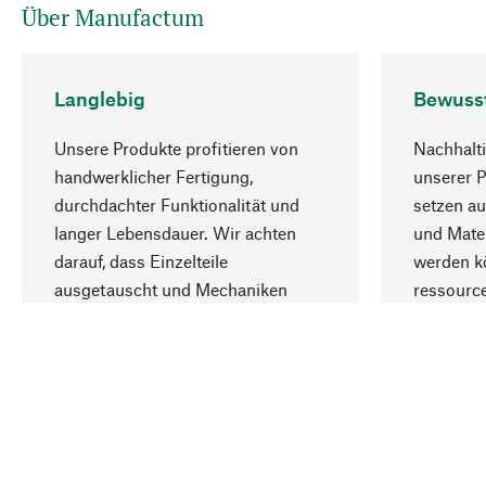
Über Manufactum
Langlebig
Bewuss
Unsere Produkte profitieren von
Nachhalti
handwerklicher Fertigung,
unserer 
durchdachter Funktionalität und
setzen au
langer Lebensdauer. Wir achten
und Mater
darauf, dass Einzelteile
werden kö
ausgetauscht und Mechaniken
ressourc
repariert werden können.
sozialver
Ihr Land