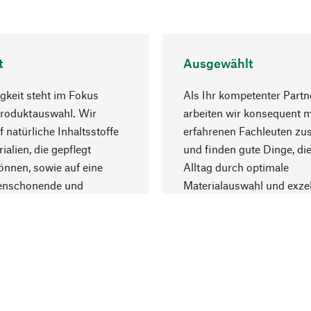
t
Ausgewählt
gkeit steht im Fokus
Als Ihr kompetenter Partn
Produktauswahl. Wir
arbeiten wir konsequent m
f natürliche Inhaltsstoffe
erfahrenen Fachleuten z
ialien, die gepflegt
und finden gute Dinge, die
nnen, sowie auf eine
Alltag durch optimale
enschonende und
Materialauswahl und exzel
trägliche Produktion.
Fertigung bereichern.