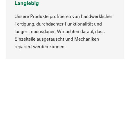
Langlebig
Unsere Produkte profitieren von handwerklicher
Fertigung, durchdachter Funktionalität und
langer Lebensdauer. Wir achten darauf, dass
Einzelteile ausgetauscht und Mechaniken
Nach oben
repariert werden können.
Bewusst
Nachhaltigkeit steht im Fokus unserer
Produktauswahl. Wir setzen auf natürliche
Inhaltsstoffe und Materialien, die gepflegt werden
können, sowie auf eine ressourcenschonende
und sozialverträgliche Produktion.