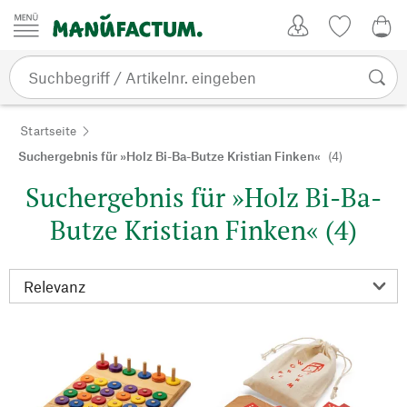
Zum Inhalt springen
Kundenkonto
Merkliste
0,0
Startseite
Suchergebnis für »Holz Bi-Ba-Butze Kristian Finken«
(4)
Suchergebnis für »Holz Bi-Ba-
Butze Kristian Finken« (4)