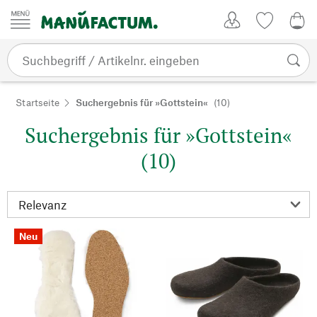
Zum Inhalt springen
Kundenkonto
Merkliste
0,0
Startseite
Suchergebnis für »Gottstein«
(10)
Suchergebnis für »Gottstein«
(10)
Neu