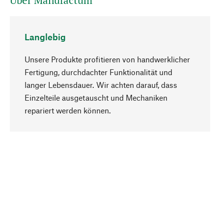
Über Manufactum
Langlebig
Unsere Produkte profitieren von handwerklicher
Fertigung, durchdachter Funktionalität und
langer Lebensdauer. Wir achten darauf, dass
Einzelteile ausgetauscht und Mechaniken
Nach oben
repariert werden können.
Bewusst
Nachhaltigkeit steht im Fokus unserer
Produktauswahl. Wir setzen auf natürliche
Inhaltsstoffe und Materialien, die gepflegt werden