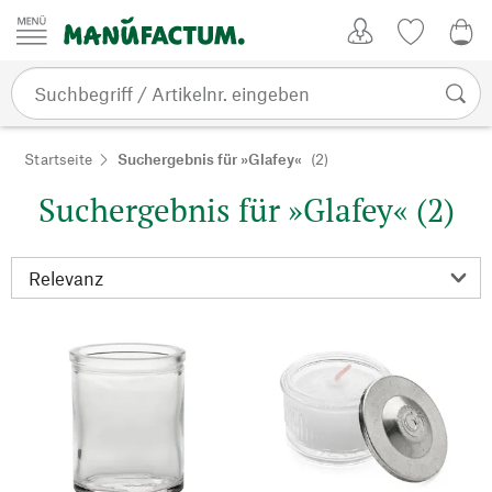
Zum Inhalt springen
Kundenkonto
Merkliste
0,0
Startseite
Suchergebnis für »Glafey«
(2)
Suchergebnis für »Glafey« (2)