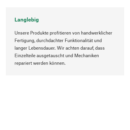
Langlebig
Unsere Produkte profitieren von handwerklicher
Fertigung, durchdachter Funktionalität und
langer Lebensdauer. Wir achten darauf, dass
Einzelteile ausgetauscht und Mechaniken
Nach oben
repariert werden können.
Bewusst
Nachhaltigkeit steht im Fokus unserer
Produktauswahl. Wir setzen auf natürliche
Inhaltsstoffe und Materialien, die gepflegt werden