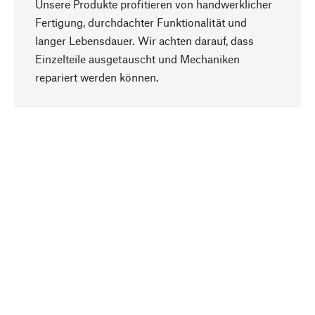
Unsere Produkte profitieren von handwerklicher
Fertigung, durchdachter Funktionalität und
langer Lebensdauer. Wir achten darauf, dass
Einzelteile ausgetauscht und Mechaniken
Nach oben
repariert werden können.
Bewusst
Nachhaltigkeit steht im Fokus unserer
Produktauswahl. Wir setzen auf natürliche
Inhaltsstoffe und Materialien, die gepflegt werden
können, sowie auf eine ressourcenschonende
und sozialverträgliche Produktion.