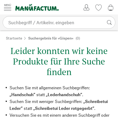
Zum Inhalt springen
Kundenkonto
Merkliste
0,0
Startseite
Suchergebnis für »Gispen«
(0)
Leider konnten wir keine
Produkte für Ihre Suche
finden
Suchen Sie mit allgemeinen Suchbegriffen:
„Handschuh”
statt
„Lederhandschuh”
.
Suchen Sie mit weniger Suchbegriffen:
„Schreibetui
Leder”
statt
„Schreibetui Leder rotgegerbt”
.
Versuchen Sie es mit einem anderen Suchbegriff oder