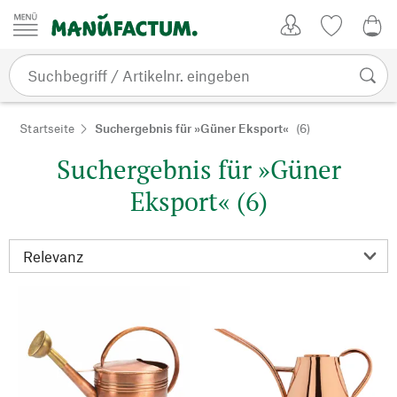
Zum Inhalt springen
Kundenkonto
Merkliste
0,0
Startseite
Suchergebnis für »Güner Eksport«
(6)
Suchergebnis für »Güner
Eksport« (6)