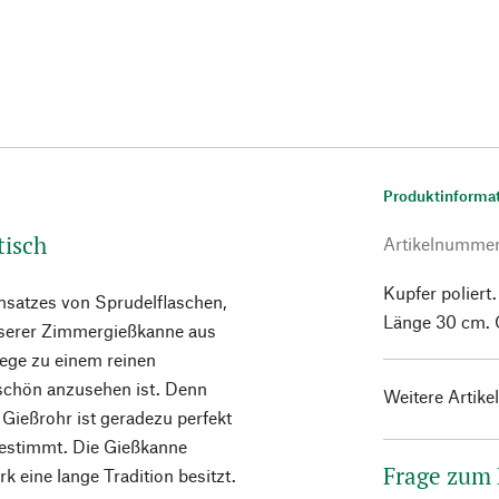
Produktinforma
tisch
Artikelnumme
Kupfer poliert
insatzes von Sprudelflaschen,
Länge 30 cm. 
nserer Zimmergießkanne aus
ege zu einem reinen
o schön anzusehen ist. Denn
Weitere Artike
Gießrohr ist geradezu perfekt
gestimmt. Die Gießkanne
Frage zum
 eine lange Tradition besitzt.