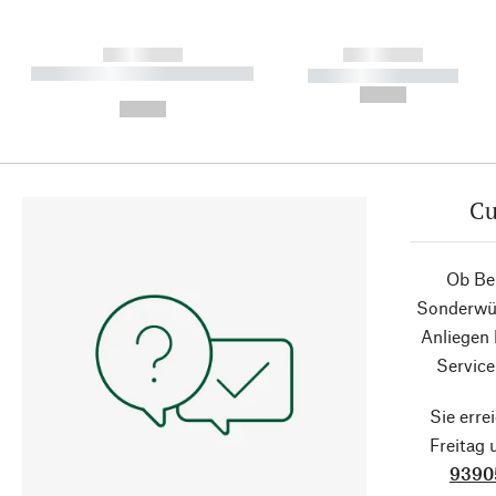
------------
------------
----------- ----------- ----------
----------- -----------
-
--,-- €
--,-- €
Cu
Ob Ber
Sonderwün
Anliegen
Service
Sie erre
Freitag
9390