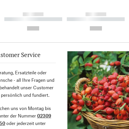
------------
------------
----------- ----------- ----------
----------- ----------- ----------
-
-
--,-- €
--,-- €
stomer Service
atung, Ersatzteile oder
sche - all Ihre Fragen und
 behandelt unser Customer
 persönlich und fundiert.
ichen uns von Montag bis
 unter der Nummer
02309
50
oder jederzeit unter