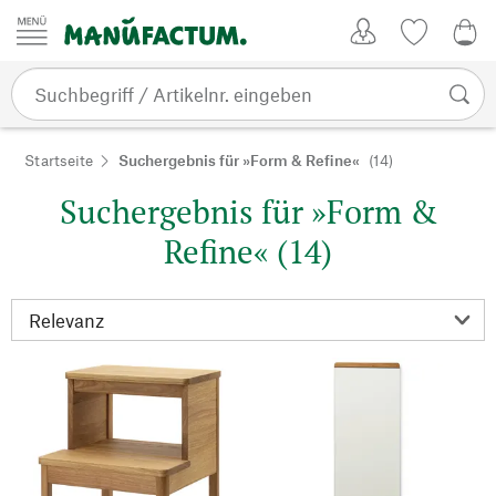
Zum Inhalt springen
Kundenkonto
Merkliste
0,0
Startseite
Suchergebnis für »Form & Refine«
(14)
Suchergebnis für »Form &
Refine« (14)