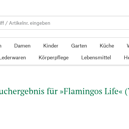
n
Damen
Kinder
Garten
Küche
 Lederwaren
Körperpflege
Lebensmittel
He
uchergebnis für »Flamingos Life« (