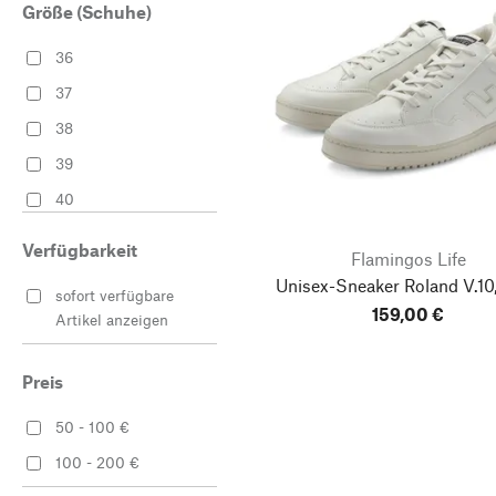
Größe (Schuhe)
36
37
38
39
40
41
Verfügbarkeit
Flamingos Life
42
Unisex-Sneaker Roland V.10
sofort verfügbare
43
159,00 €
Artikel anzeigen
44
45
Preis
46
50 - 100 €
100 - 200 €