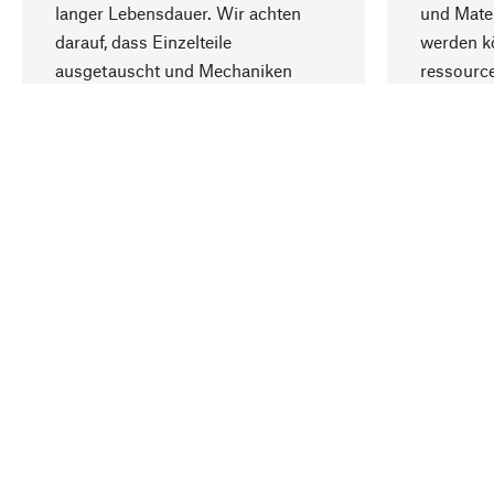
langer Lebensdauer. Wir achten
und Mater
darauf, dass Einzelteile
werden kö
ausgetauscht und Mechaniken
ressourc
repariert werden können.
sozialver
Ihr Land
Deutschland
Kontakt
Service
Gutsche
Bestellung, Service & Beratung
Newslet
02309 939050
Warenhä