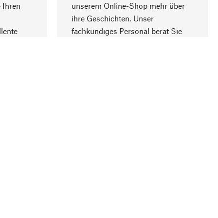
 Ihren
unserem Online-Shop mehr über
ihre Geschichten. Unser
lente
fachkundiges Personal berät Sie
gern.
lung
Unternehmen
Über Manufactum
Stellenangebote
Compliance