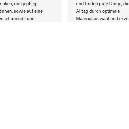
ialien, die gepflegt
und finden gute Dinge, die
nnen, sowie auf eine
Alltag durch optimale
enschonende und
Materialauswahl und exzel
trägliche Produktion.
Fertigung bereichern.
Lieferung & Zah
ine
Versandkosten
ter
Lieferung
user
Rechnung