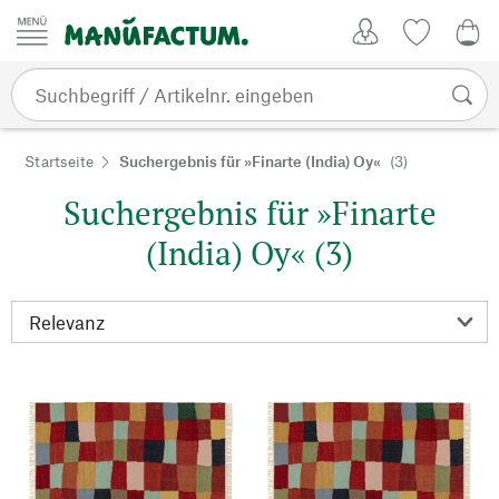
Zum Inhalt springen
Kundenkonto
Merkliste
0,0
Startseite
Suchergebnis für »Finarte (India) Oy«
(3)
Suchergebnis für »Finarte
(India) Oy« (3)