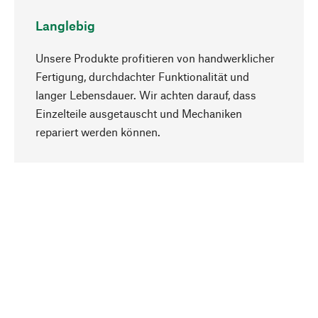
Langlebig
Unsere Produkte profitieren von handwerklicher
Fertigung, durchdachter Funktionalität und
langer Lebensdauer. Wir achten darauf, dass
Einzelteile ausgetauscht und Mechaniken
Nach oben
repariert werden können.
Bewusst
Nachhaltigkeit steht im Fokus unserer
Produktauswahl. Wir setzen auf natürliche
Inhaltsstoffe und Materialien, die gepflegt werden
können, sowie auf eine ressourcenschonende
und sozialverträgliche Produktion.