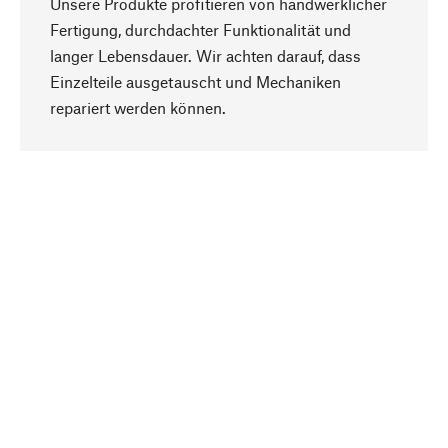
Unsere Produkte profitieren von handwerklicher
Fertigung, durchdachter Funktionalität und
langer Lebensdauer. Wir achten darauf, dass
Einzelteile ausgetauscht und Mechaniken
Nach oben
repariert werden können.
Bewusst
Nachhaltigkeit steht im Fokus unserer
Produktauswahl. Wir setzen auf natürliche
Inhaltsstoffe und Materialien, die gepflegt werden
können, sowie auf eine ressourcenschonende
und sozialverträgliche Produktion.