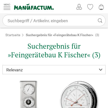
Zum Inhalt springen
Kundenkonto
Merkliste
0,0
Startseite
Suchergebnis für »Feingerätebau K Fischer«
(3)
Suchergebnis für
»Feingerätebau K Fischer« (3)