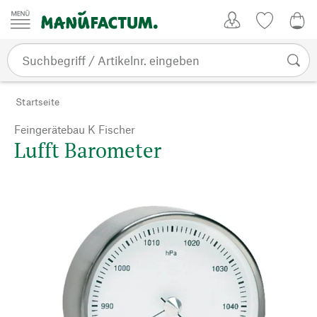
Zum Inhalt springen
Kundenkonto
Merkliste
0,0
Startseite
Feingerätebau K Fischer
Lufft Barometer