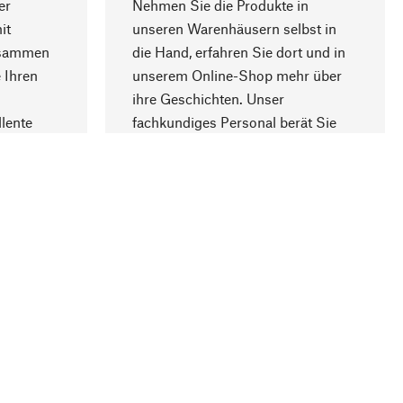
er
Nehmen Sie die Produkte in
it
unseren Warenhäusern selbst in
usammen
die Hand, erfahren Sie dort und in
Nach oben
 Ihren
unserem Online-Shop mehr über
ihre Geschichten. Unser
lente
fachkundiges Personal berät Sie
gern.
lung
Unternehmen
Über Manufactum