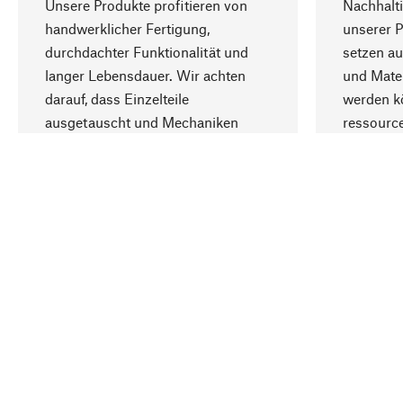
Unsere Produkte profitieren von
Nachhalti
handwerklicher Fertigung,
unserer 
durchdachter Funktionalität und
setzen au
langer Lebensdauer. Wir achten
und Mater
darauf, dass Einzelteile
werden kö
ausgetauscht und Mechaniken
ressourc
repariert werden können.
sozialver
Ihr Land
Deutschland
Kontakt
Service
Gutsche
Bestellung, Service & Beratung