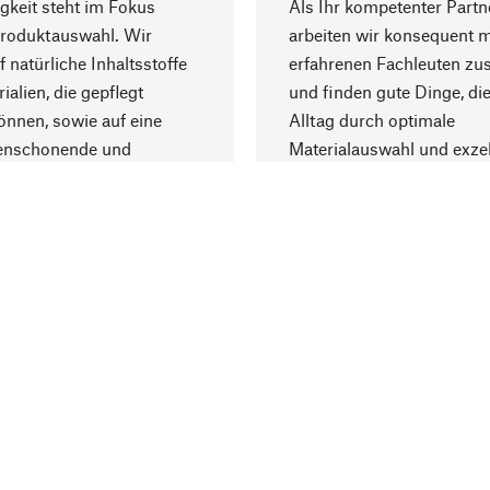
gkeit steht im Fokus
Als Ihr kompetenter Partn
Produktauswahl. Wir
arbeiten wir konsequent m
f natürliche Inhaltsstoffe
erfahrenen Fachleuten z
ialien, die gepflegt
und finden gute Dinge, die
nnen, sowie auf eine
Alltag durch optimale
enschonende und
Materialauswahl und exzel
trägliche Produktion.
Fertigung bereichern.
Lieferung & Zah
ine
Versandkosten