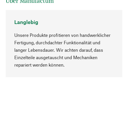
Über Manufactum
Langlebig
Unsere Produkte profitieren von handwerklicher
Fertigung, durchdachter Funktionalität und
langer Lebensdauer. Wir achten darauf, dass
Einzelteile ausgetauscht und Mechaniken
Nach oben
repariert werden können.
Bewusst
Nachhaltigkeit steht im Fokus unserer
Produktauswahl. Wir setzen auf natürliche
Inhaltsstoffe und Materialien, die gepflegt werden