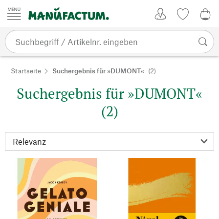
Zum Inhalt springen
Kundenkonto
Merkliste
0,0
Startseite
Suchergebnis für »DUMONT«
(2)
Suchergebnis für »DUMONT«
(2)