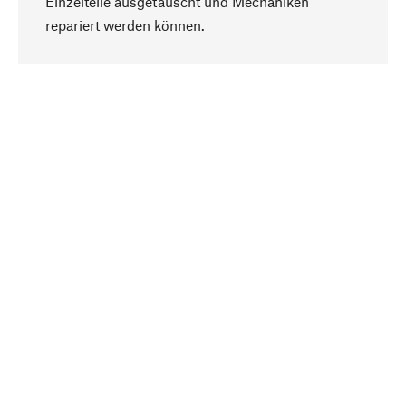
Einzelteile ausgetauscht und Mechaniken
Nach oben
repariert werden können.
Bewusst
Nachhaltigkeit steht im Fokus unserer
Produktauswahl. Wir setzen auf natürliche
Inhaltsstoffe und Materialien, die gepflegt werden
können, sowie auf eine ressourcenschonende
und sozialverträgliche Produktion.
Ausgewählt
Als Ihr kompetenter Partner arbeiten wir