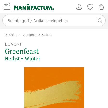
Zum Inhalt springen
Kundenkonto
Merkliste
0,0
Startseite
Kochen & Backen
DUMONT
Greenfeast
Herbst • Winter