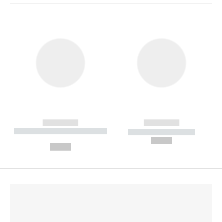
------------
------------
----------- ----------- --------
----------- -----------
---
--,-- €
--,-- €