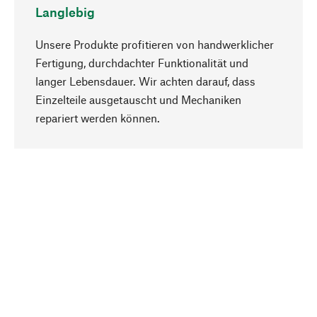
Langlebig
Unsere Produkte profitieren von handwerklicher
Fertigung, durchdachter Funktionalität und
langer Lebensdauer. Wir achten darauf, dass
Einzelteile ausgetauscht und Mechaniken
Nach oben
repariert werden können.
Bewusst
Nachhaltigkeit steht im Fokus unserer
Produktauswahl. Wir setzen auf natürliche
Inhaltsstoffe und Materialien, die gepflegt werden
können, sowie auf eine ressourcenschonende
und sozialverträgliche Produktion.