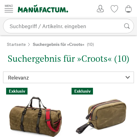
Zum Inhalt springen
Kundenkonto
Merkliste
0,0
Startseite
Suchergebnis für »Croots«
(10)
Suchergebnis für »Croots« (10)
Exklusiv
Exklusiv