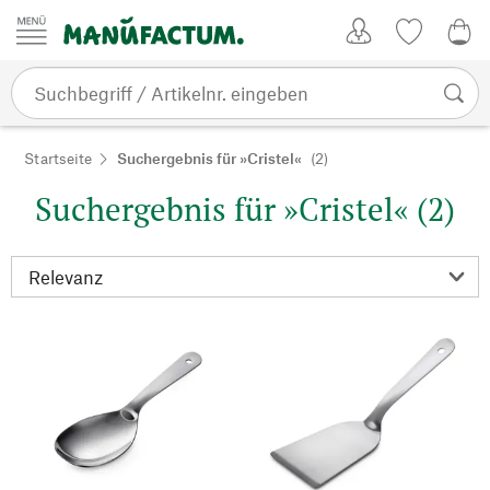
Zum Inhalt springen
Kundenkonto
Merkliste
0,0
Startseite
Suchergebnis für »Cristel«
(2)
Suchergebnis für »Cristel« (2)