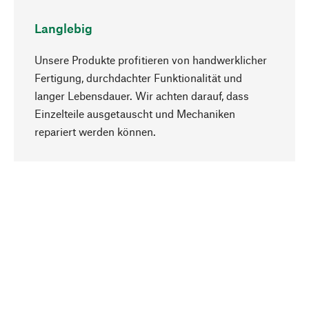
Langlebig
Unsere Produkte profitieren von handwerklicher
Fertigung, durchdachter Funktionalität und
langer Lebensdauer. Wir achten darauf, dass
Einzelteile ausgetauscht und Mechaniken
Nach oben
repariert werden können.
Bewusst
Nachhaltigkeit steht im Fokus unserer
Produktauswahl. Wir setzen auf natürliche
Inhaltsstoffe und Materialien, die gepflegt werden
können, sowie auf eine ressourcenschonende