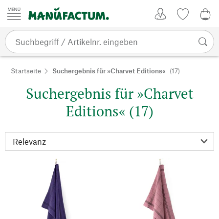
Zum Inhalt springen
Kundenkonto
Merkliste
0,0
Startseite
Suchergebnis für »Charvet Editions«
(17)
Suchergebnis für »Charvet
Editions« (17)