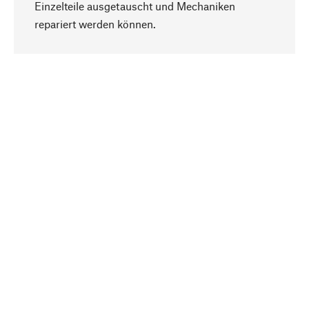
Einzelteile ausgetauscht und Mechaniken
Nach oben
repariert werden können.
Bewusst
Nachhaltigkeit steht im Fokus unserer
Produktauswahl. Wir setzen auf natürliche
Inhaltsstoffe und Materialien, die gepflegt werden
können, sowie auf eine ressourcenschonende
und sozialverträgliche Produktion.
Ausgewählt