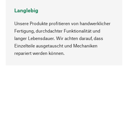
Langlebig
Unsere Produkte profitieren von handwerklicher
Fertigung, durchdachter Funktionalität und
langer Lebensdauer. Wir achten darauf, dass
Einzelteile ausgetauscht und Mechaniken
Nach oben
repariert werden können.
Bewusst
Nachhaltigkeit steht im Fokus unserer
Produktauswahl. Wir setzen auf natürliche
Inhaltsstoffe und Materialien, die gepflegt werden
können, sowie auf eine ressourcenschonende
und sozialverträgliche Produktion.