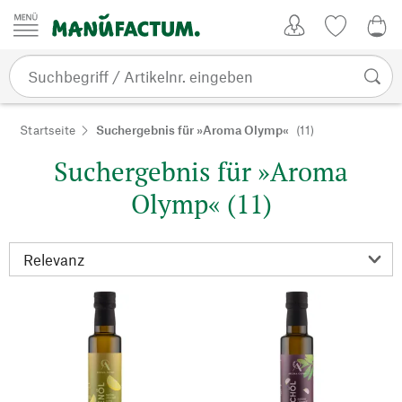
Zum Inhalt springen
Kundenkonto
Merkliste
0,0
Startseite
Suchergebnis für »Aroma Olymp«
(11)
Suchergebnis für »Aroma
Olymp« (11)