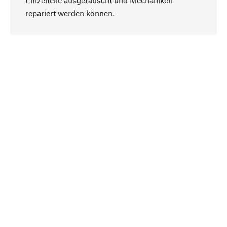
Nach oben
repariert werden können.
Bewusst
Nachhaltigkeit steht im Fokus unserer
Produktauswahl. Wir setzen auf natürliche
Inhaltsstoffe und Materialien, die gepflegt werden
können, sowie auf eine ressourcenschonende
und sozialverträgliche Produktion.
Ausgewählt
Als Ihr kompetenter Partner arbeiten wir