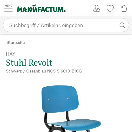
Zum Inhalt springen
Kundenkonto
Merkliste
0,0
Startseite
HAY
Stuhl Revolt
Schwarz / Ozeanblau NCS S 6010-B10G