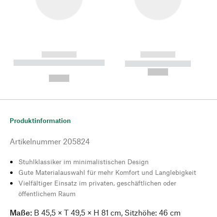
------------
------------
----------- ----------- --------
----------- -----------
---
--,-- €
--,-- €
Produktinformation
Artikelnummer
205824
Stuhlklassiker im minimalistischen Design
Gute Materialauswahl für mehr Komfort und Langlebigkeit
Vielfältiger Einsatz im privaten, geschäftlichen oder
öffentlichem Raum
Maße:
B 45,5 × T 49,5 × H 81 cm, Sitzhöhe: 46 cm