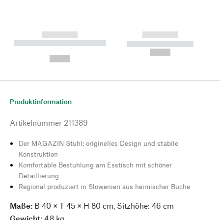
------------
------------
----------- ----------- --------
----------- -----------
---
--,-- €
--,-- €
Produktinformation
Artikelnummer
211389
Der MAGAZIN Stuhl: originelles Design und stabile
Konstruktion
Komfortable Bestuhlung am Esstisch mit schöner
Detaillierung
Regional produziert in Slowenien aus heimischer Buche
Maße:
B 40 × T 45 × H 80 cm, Sitzhöhe: 46 cm
Gewicht:
4,8 kg