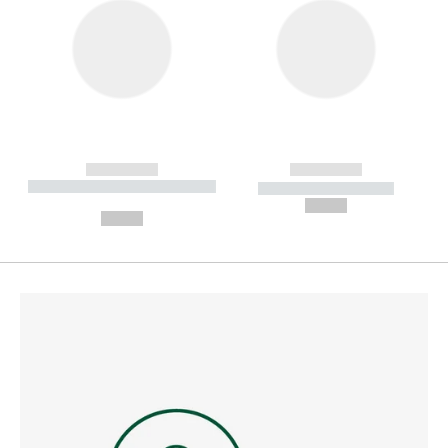
------------
------------
----------- ----------- --------
----------- -----------
---
--,-- €
--,-- €