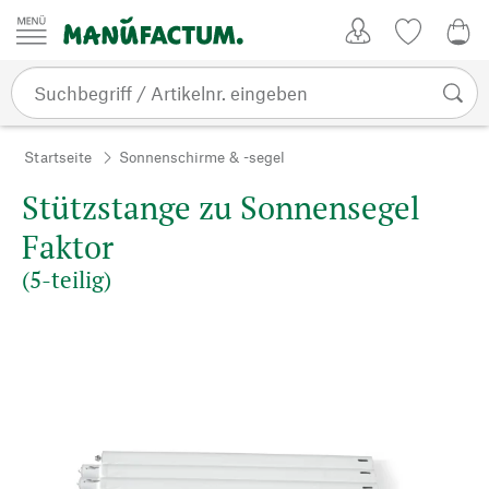
Zum Inhalt springen
Kundenkonto
Merkliste
0,0
Startseite
Sonnenschirme & -segel
Stützstange zu Sonnensegel
Faktor
(5-teilig)