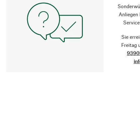
Sonderwün
Anliegen
Service
Sie erre
Freitag
9390
in