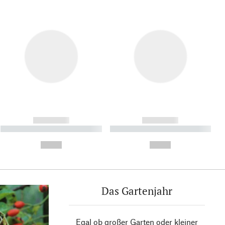
------------
------------
----------- ----------- ----------
----------- ----------- ----------
- -----------
-
--,-- €
--,-- €
Das Gartenjahr
Egal ob großer Garten oder kleiner