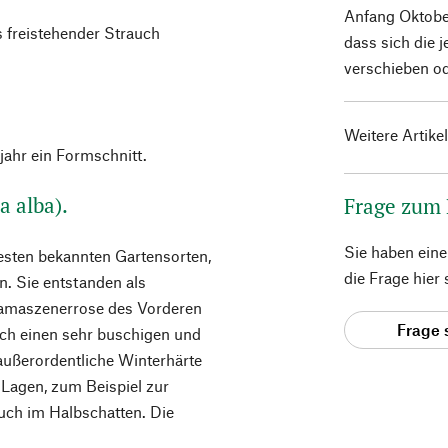
Anfang Oktober
s freistehender Strauch
dass sich die 
verschieben od
Weitere Artike
jahr ein Formschnitt.
a alba).
Frage zum
Sie haben ein
testen bekannten Gartensorten,
die Frage hier
n. Sie entstanden als
Damaszenerrose des Vorderen
Frage 
rch einen sehr buschigen und
außerordentliche Winterhärte
e Lagen, zum Beispiel zur
uch im Halbschatten. Die