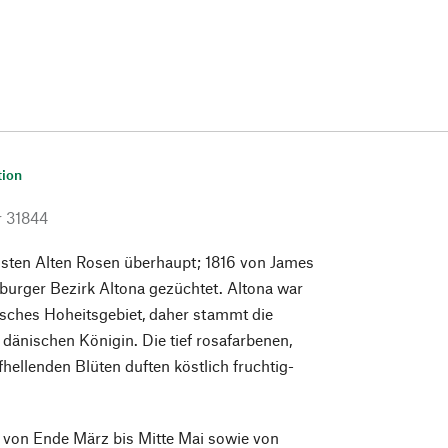
tion
r
31844
nsten Alten Rosen überhaupt; 1816 von James
urger Bezirk Altona gezüchtet. Altona war
isches Hoheitsgebiet, daher stammt die
dänischen Königin. Die tief rosafarbenen,
hellenden Blüten duften köstlich fruchtig-
 von Ende März bis Mitte Mai sowie von