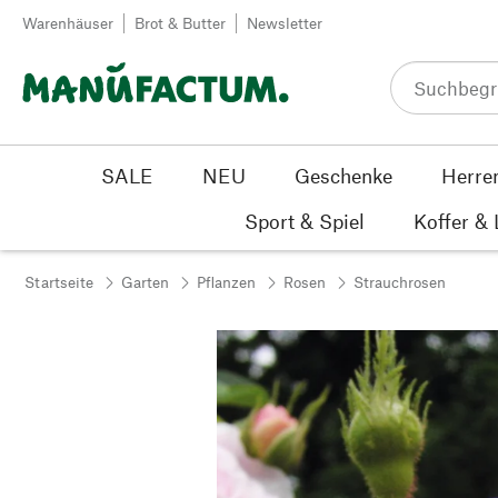
Zum Inhalt springen
Warenhäuser
Brot & Butter
Newsletter
SALE
NEU
Geschenke
Herre
Sport & Spiel
Koffer &
Startseite
Garten
Pflanzen
Rosen
Strauchrosen