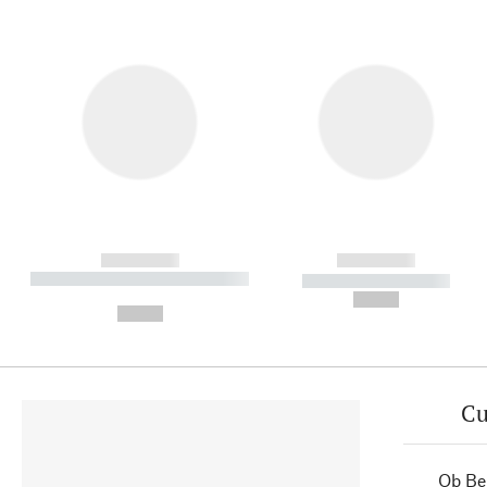
------------
------------
----------- ----------- ----------
----------- -----------
-
--,-- €
--,-- €
Cu
Ob Ber