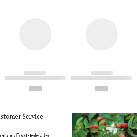
------------
------------
----------- ----------- ----------
----------- ----------- ----------
-
-
--,-- €
--,-- €
stomer Service
atung, Ersatzteile oder