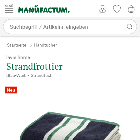
Zum Inhalt springen
Kundenkonto
Merkliste
0,0
Startseite
Handtücher
lavie home
Strandfrottier
Blau-Weiß - Strandtuch
Neu