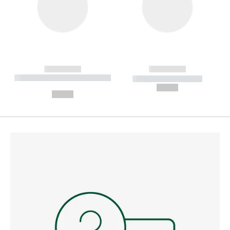
------------
------------
----------- ----------- --------
----------- -----------
---
--,-- €
--,-- €