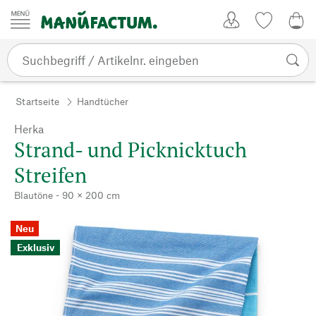
Zum Inhalt springen
Kundenkonto
Merkliste
0,0
Startseite
Handtücher
Herka
Strand- und Picknicktuch
Streifen
Blautöne - 90 × 200 cm
Neu
Exklusiv