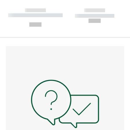
------------
------------
----------- ----------- --------
----------- -----------
---
--,-- €
--,-- €