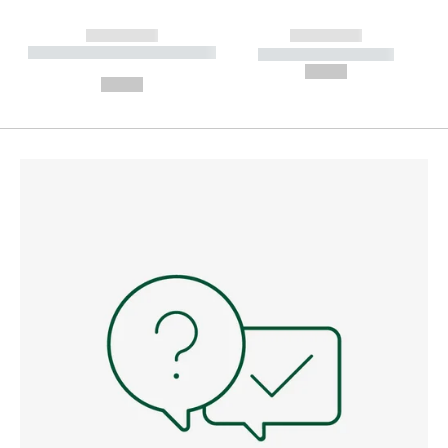
------------
------------
----------- ----------- --------
----------- -----------
---
--,-- €
--,-- €