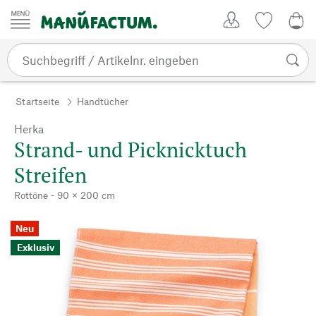
Zum Inhalt springen
Kundenkonto
Merkliste
0,0
Startseite
Handtücher
Herka
Strand- und Picknicktuch
Streifen
Rottöne - 90 × 200 cm
Neu
Exklusiv