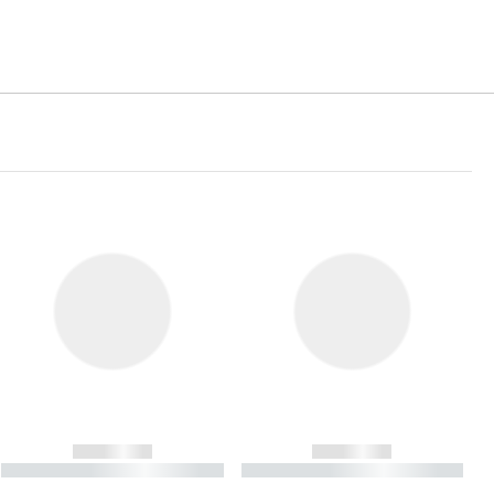
------------
------------
----------- ----------- ----------
----------- ----------- ----------
- -----------
-