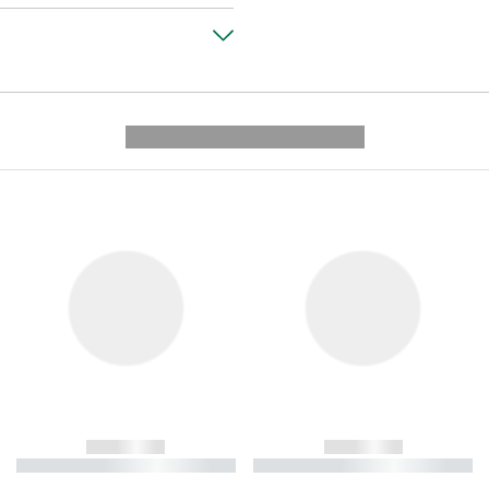
---------- --------------
------------
------------
----------- ----------- ----------
----------- ----------- ----------
-
-