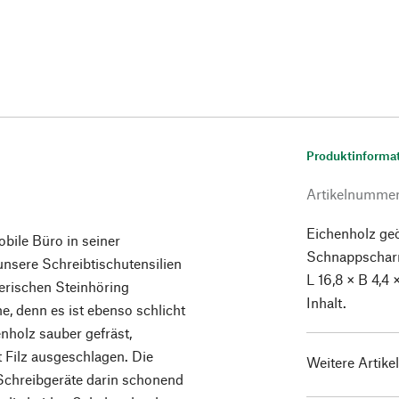
Produktinforma
Artikelnumme
Eichenholz geöl
obile Büro in seiner
Schnappscharni
unsere Schreibtischutensilien
L 16,8 × B 4,4
erischen Steinhöring
Inhalt.
he, denn es ist ebenso schlicht
enholz sauber gefräst,
t Filz ausgeschlagen. Die
Weitere Artike
e Schreibgeräte darin schonend