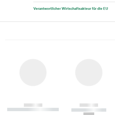
Verantwortlicher Wirtschaftsakteur für die EU
------------
------------
----------- ----------- ----------
----------- -----------
-
--,-- €