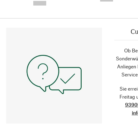
--,-- €
Cu
Ob Ber
Sonderwün
Anliegen
Service
Sie erre
Freitag
9390
in