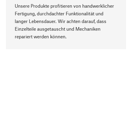
Unsere Produkte profitieren von handwerklicher
Fertigung, durchdachter Funktionalität und
langer Lebensdauer. Wir achten darauf, dass
Einzelteile ausgetauscht und Mechaniken
Nach oben
repariert werden können.
Bewusst
Nachhaltigkeit steht im Fokus unserer
Produktauswahl. Wir setzen auf natürliche
Inhaltsstoffe und Materialien, die gepflegt werden
können, sowie auf eine ressourcenschonende
und sozialverträgliche Produktion.