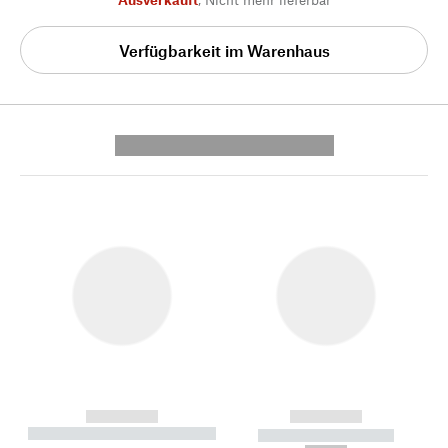
Verfügbarkeit im Warenhaus
---------- --------------
------------
------------
----------- ----------- --------
----------- -----------
---