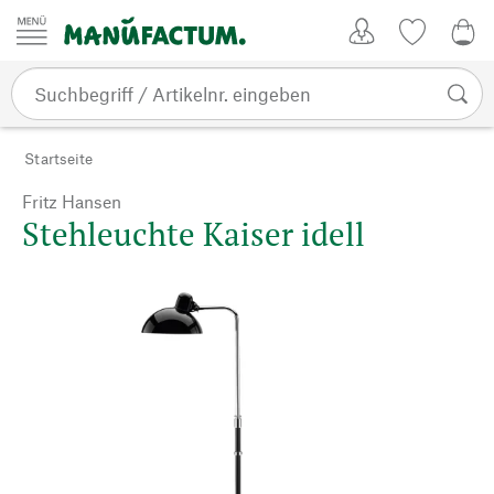
Zum Inhalt springen
Kundenkonto
Merkliste
0,0
Startseite
Fritz Hansen
Stehleuchte Kaiser idell