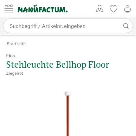
Zum Inhalt springen
Kundenkonto
Merkliste
0,0
Startseite
Flos
Stehleuchte Bellhop Floor
Ziegelrot