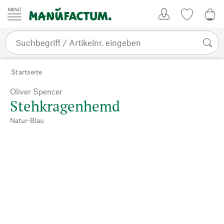
Zum Inhalt springen
Kundenkonto
Merkliste
0,0
Startseite
Oliver Spencer
Stehkragenhemd
Natur-Blau