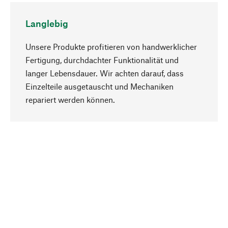
Langlebig
Unsere Produkte profitieren von handwerklicher
Fertigung, durchdachter Funktionalität und
langer Lebensdauer. Wir achten darauf, dass
Einzelteile ausgetauscht und Mechaniken
Nach oben
repariert werden können.
Bewusst
Nachhaltigkeit steht im Fokus unserer
Produktauswahl. Wir setzen auf natürliche
Inhaltsstoffe und Materialien, die gepflegt werden
können, sowie auf eine ressourcenschonende