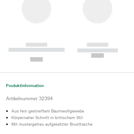
------------
------------
----------- ----------- --------
----------- -----------
---
--,-- €
--,-- €
Produktinformation
Artikelnummer
32394
Aus fein gestreiftem Baumwollgewebe
Körpernaher Schnitt in britischem Stil
Mit mustergetreu aufgesetzter Brusttasche