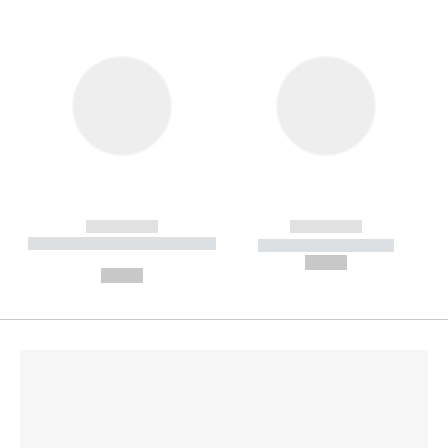
------------
------------
----------- ----------- --------
----------- -----------
---
--,-- €
--,-- €