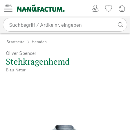
Zum Inhalt springen
Kundenkonto
Merkliste
0,0
Startseite
Hemden
Oliver Spencer
Stehkragenhemd
Blau-Natur