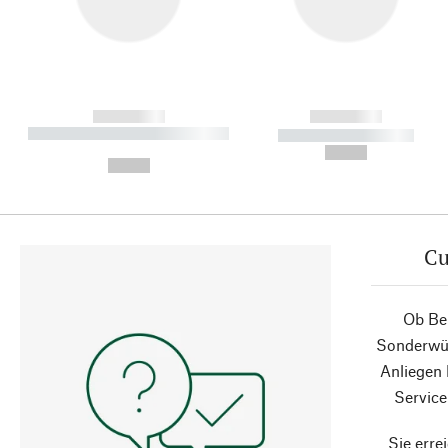
------------
------------
----------- ----------- ----------
----------- -----------
-
--,-- €
--,-- €
Cu
Ob Ber
Sonderwün
Anliegen
Service
Sie erre