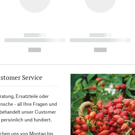
------------
------------
----------- ----------- ----------
----------- ----------- ----------
-
-
--,-- €
--,-- €
stomer Service
atung, Ersatzteile oder
sche - all Ihre Fragen und
 behandelt unser Customer
 persönlich und fundiert.
ichen uns von Montag bis