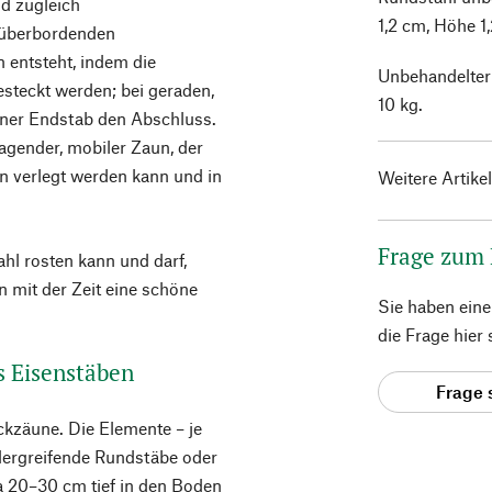
d zugleich
1,2 cm, Höhe 1
 überbordenden
 entsteht, indem die
Unbehandelter 
steckt werden; bei geraden,
10 kg.
elner Endstab den Abschluss.
agender, mobiler Zaun, der
en verlegt werden kann und in
Weitere Artike
Frage zum
ahl rosten kann und darf,
 mit der Zeit eine schöne
Sie haben ein
die Frage hier
s Eisenstäben
Frage 
ckzäune. Die Elemente – je
dergreifende Rundstäbe oder
a 20–30 cm tief in den Boden