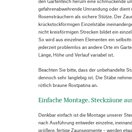
den Gartenteich herum eine schmückende un
gefahrenabwehrende Umrandung oder dient
Rosensträuchern als sichere Stütze. Der Zaun
krückstockförmigen Einzelstäbe ineinanderge
nicht kreisförmigen Strecken bildet ein einz
So wird aus einzelnen Elementen ein selbsttr
jederzeit problemlos an andere Orte im Gart
Länge, Höhe und Verlauf variabel ist.
Beachten Sie bitte, dass der unbehandelte St
dennoch sehr langlebig ist. Die Stäbe nehmen
rötlich braune Rostpatina an.
Einfache Montage. Steckzäune au
Denkbar einfach ist die Montage unserer Ste
nach Ausführung entweder einzelne, ineinan
größere, fertige Zaunsegmente – werden etw