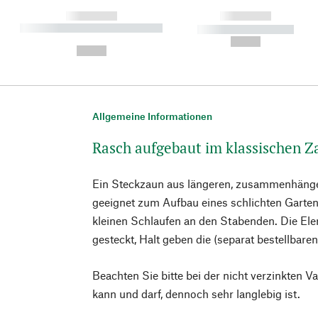
------------
------------
----------- ----------- ----------
----------- -----------
-
--,-- €
--,-- €
Allgemeine Informationen
Rasch aufgebaut im klassischen 
Ein Steckzaun aus längeren, zusammenhänge
geeignet zum Aufbau eines schlichten Garten
kleinen Schlaufen an den Stabenden. Die Ele
gesteckt, Halt geben die (separat bestellbar
Beachten Sie bitte bei der nicht verzinkten Va
kann und darf, dennoch sehr langlebig ist.