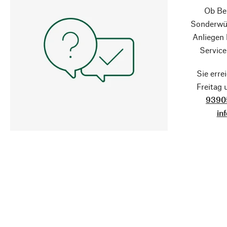
Ob Ber
Sonderwün
Anliegen
Service
Sie erre
Freitag
9390
in