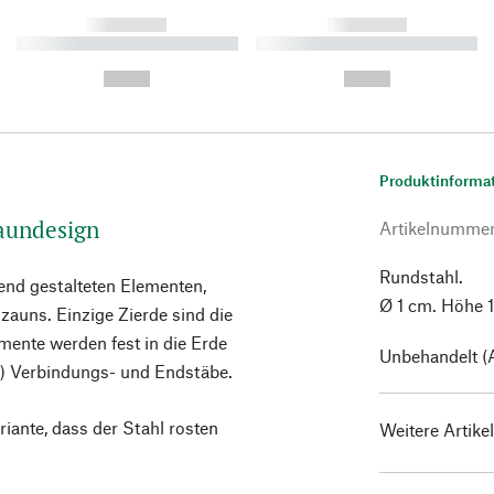
------------
------------
----------- ----------- ----------
----------- ----------- ----------
-
-
--,-- €
--,-- €
Produktinforma
Zaundesign
Artikelnumme
Rundstahl.
nd gestalteten Elementen,
Ø 1 cm. Höhe 1
zauns. Einzige Zierde sind die
mente werden fest in die Erde
Unbehandelt (A
en) Verbindungs- und Endstäbe.
riante, dass der Stahl rosten
Weitere Artike