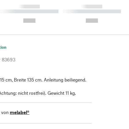
------------
------------
----------- ----------- ----------
----------- ----------- ----------
- -----------
-
--,-- €
--,-- €
tion
r
83693
15 cm, Breite 135 cm. Anleitung beiliegend.
chtung: nicht rostfrei). Gewicht 11 kg.
l von
melabel®